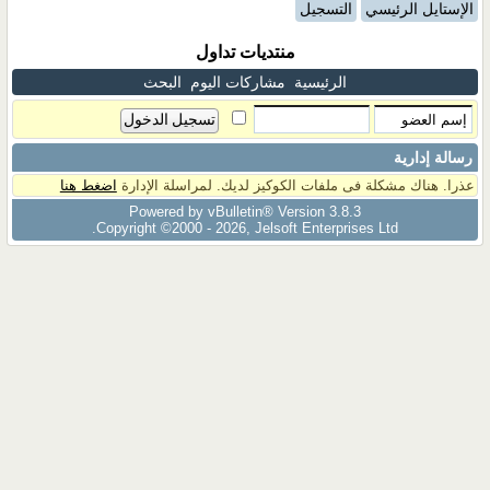
الإستايل الرئيسي
التسجيل
منتديات تداول
الرئيسية
مشاركات اليوم
البحث
رسالة إدارية
عذرا. هناك مشكلة فى ملفات الكوكيز لديك. لمراسلة الإدارة
اضغط هنا
Powered by vBulletin® Version 3.8.3
Copyright ©2000 - 2026, Jelsoft Enterprises Ltd.