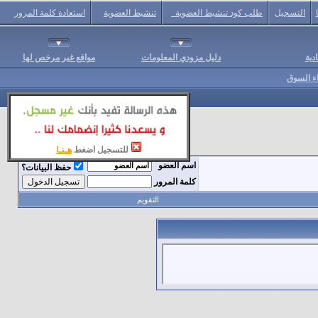
التسجيل
طلب كود تنشيط العضوية
تنشيط العضوية
استعادة كلمة المرور
دية
دليل مزودي المعلومات
مواقع غير مرخص لها
اء السوق
للتسجيل اضغط
هـنـا
اسم العضو
حفظ البيانات؟
كلمة المرور
التقويم