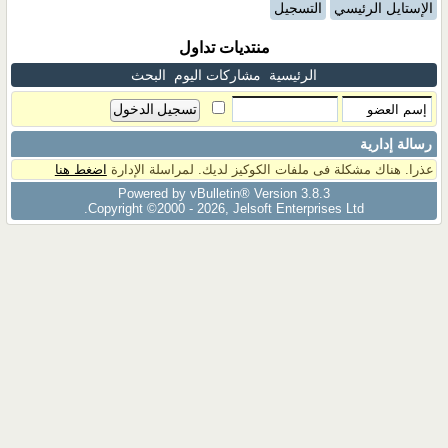
الإستايل الرئيسي
التسجيل
منتديات تداول
الرئيسية
مشاركات اليوم
البحث
رسالة إدارية
عذرا. هناك مشكلة فى ملفات الكوكيز لديك. لمراسلة الإدارة
اضغط هنا
Powered by vBulletin® Version 3.8.3
Copyright ©2000 - 2026, Jelsoft Enterprises Ltd.