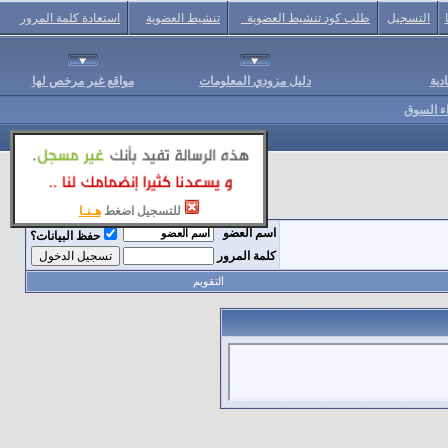
التسجيل
طلب كود تنشيط العضوية
تنشيط العضوية
استعادة كلمة المرور
دية
دليل مزودي المعلومات
مواقع غير مرخص لها
اء السوق
للتسجيل اضغط
هـنـا
اسم العضو
حفظ البيانات؟
كلمة المرور
التقويم