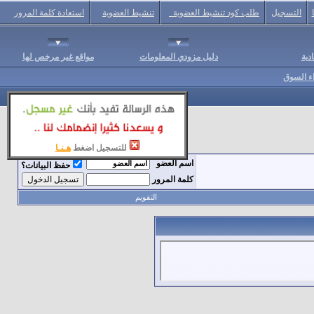
التسجيل
طلب كود تنشيط العضوية
تنشيط العضوية
استعادة كلمة المرور
دية
دليل مزودي المعلومات
مواقع غير مرخص لها
اء السوق
للتسجيل اضغط
هـنـا
اسم العضو
حفظ البيانات؟
كلمة المرور
التقويم