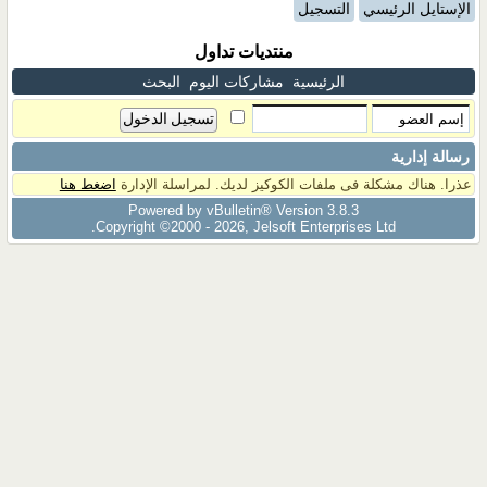
الإستايل الرئيسي
التسجيل
منتديات تداول
الرئيسية
مشاركات اليوم
البحث
رسالة إدارية
عذرا. هناك مشكلة فى ملفات الكوكيز لديك. لمراسلة الإدارة
اضغط هنا
Powered by vBulletin® Version 3.8.3
Copyright ©2000 - 2026, Jelsoft Enterprises Ltd.