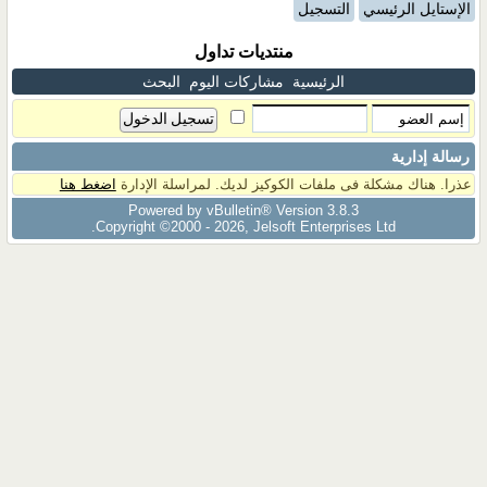
الإستايل الرئيسي
التسجيل
منتديات تداول
الرئيسية
مشاركات اليوم
البحث
رسالة إدارية
عذرا. هناك مشكلة فى ملفات الكوكيز لديك. لمراسلة الإدارة
اضغط هنا
Powered by vBulletin® Version 3.8.3
Copyright ©2000 - 2026, Jelsoft Enterprises Ltd.