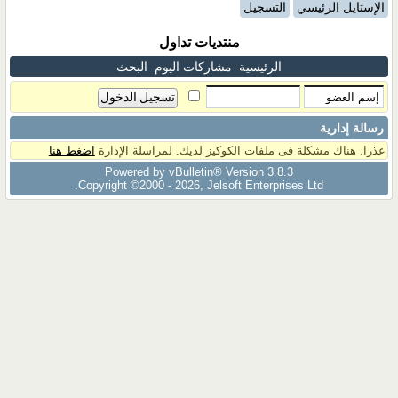
الإستايل الرئيسي
التسجيل
منتديات تداول
الرئيسية
مشاركات اليوم
البحث
رسالة إدارية
عذرا. هناك مشكلة فى ملفات الكوكيز لديك. لمراسلة الإدارة
اضغط هنا
Powered by vBulletin® Version 3.8.3
Copyright ©2000 - 2026, Jelsoft Enterprises Ltd.