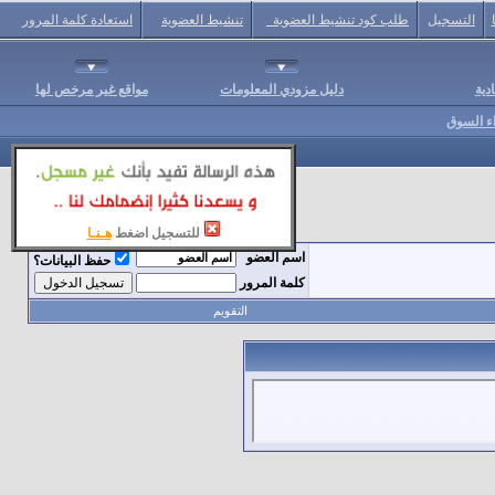
التسجيل
طلب كود تنشيط العضوية
تنشيط العضوية
استعادة كلمة المرور
دية
دليل مزودي المعلومات
مواقع غير مرخص لها
اء السوق
للتسجيل اضغط
هـنـا
اسم العضو
حفظ البيانات؟
كلمة المرور
التقويم