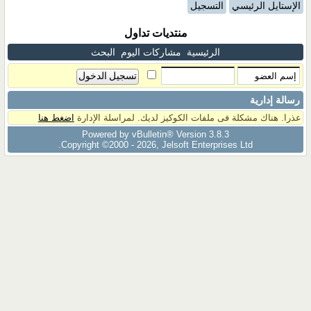
الإستايل الرئيسي
التسجيل
منتديات تداول
الرئيسية
مشاركات اليوم
البحث
رسالة إدارية
عذرا. هناك مشكلة فى ملفات الكوكيز لديك. لمراسلة الإدارة
اضغط هنا
Powered by vBulletin® Version 3.8.3
Copyright ©2000 - 2026, Jelsoft Enterprises Ltd.