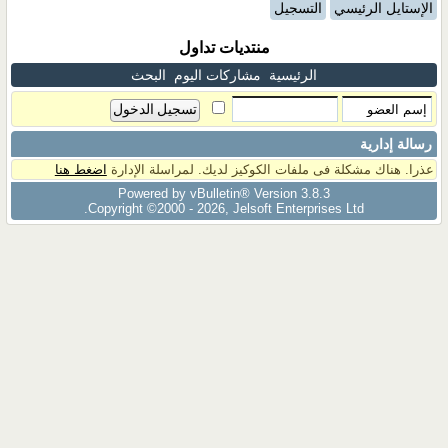
الإستايل الرئيسي
التسجيل
منتديات تداول
الرئيسية
مشاركات اليوم
البحث
رسالة إدارية
عذرا. هناك مشكلة فى ملفات الكوكيز لديك. لمراسلة الإدارة
اضغط هنا
Powered by vBulletin® Version 3.8.3
Copyright ©2000 - 2026, Jelsoft Enterprises Ltd.