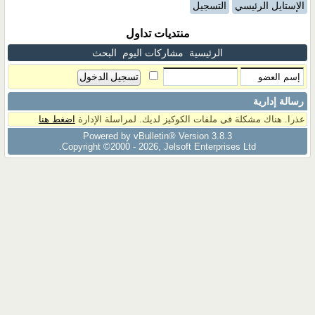
الإستايل الرئيسي
التسجيل
منتديات تداول
الرئيسية
مشاركات اليوم
البحث
رسالة إدارية
عذرا. هناك مشكلة فى ملفات الكوكيز لديك. لمراسلة الإدارة
اضغط هنا
Powered by vBulletin® Version 3.8.3
Copyright ©2000 - 2026, Jelsoft Enterprises Ltd.