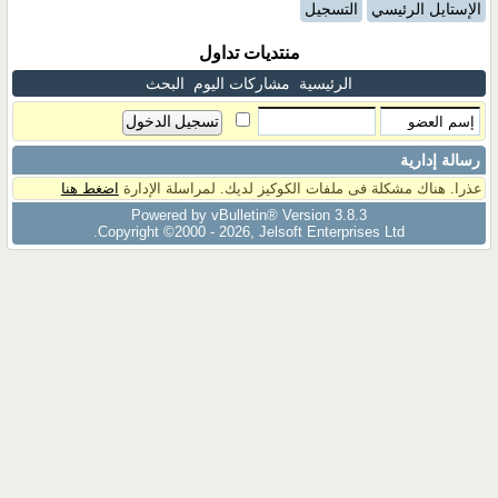
الإستايل الرئيسي
التسجيل
منتديات تداول
الرئيسية
مشاركات اليوم
البحث
رسالة إدارية
عذرا. هناك مشكلة فى ملفات الكوكيز لديك. لمراسلة الإدارة
اضغط هنا
Powered by vBulletin® Version 3.8.3
Copyright ©2000 - 2026, Jelsoft Enterprises Ltd.