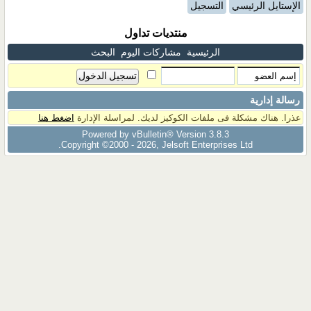
الإستايل الرئيسي
التسجيل
منتديات تداول
الرئيسية
مشاركات اليوم
البحث
رسالة إدارية
عذرا. هناك مشكلة فى ملفات الكوكيز لديك. لمراسلة الإدارة
اضغط هنا
Powered by vBulletin® Version 3.8.3
Copyright ©2000 - 2026, Jelsoft Enterprises Ltd.