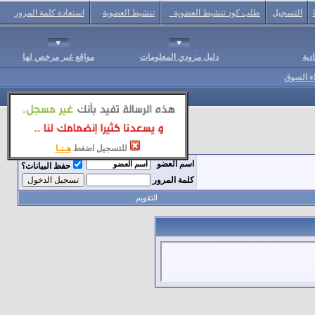
التسجيل
طلب كود تنشيط العضوية
تنشيط العضوية
استعادة كلمة المرور
دية
دليل مزودي المعلومات
مواقع غير مرخص لها
اء السوق
للتسجيل اضغط
هـنـا
اسم العضو
حفظ البيانات؟
كلمة المرور
التقويم