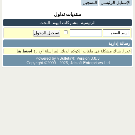
الإستايل الرئيسي
التسجيل
منتديات تداول
الرئيسية
مشاركات اليوم
البحث
رسالة إدارية
عذرا. هناك مشكلة فى ملفات الكوكيز لديك. لمراسلة الإدارة
اضغط هنا
Powered by vBulletin® Version 3.8.3
Copyright ©2000 - 2026, Jelsoft Enterprises Ltd.