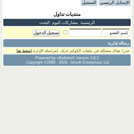
الإستايل الرئيسي
التسجيل
منتديات تداول
الرئيسية
مشاركات اليوم
البحث
رسالة إدارية
عذرا. هناك مشكلة فى ملفات الكوكيز لديك. لمراسلة الإدارة
اضغط هنا
Powered by vBulletin® Version 3.8.3
Copyright ©2000 - 2026, Jelsoft Enterprises Ltd.