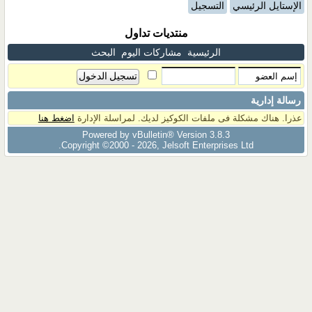
الإستايل الرئيسي
التسجيل
منتديات تداول
الرئيسية
مشاركات اليوم
البحث
رسالة إدارية
عذرا. هناك مشكلة فى ملفات الكوكيز لديك. لمراسلة الإدارة
اضغط هنا
Powered by vBulletin® Version 3.8.3
Copyright ©2000 - 2026, Jelsoft Enterprises Ltd.