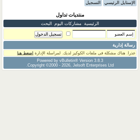
الإستايل الرئيسي
التسجيل
منتديات تداول
الرئيسية
مشاركات اليوم
البحث
رسالة إدارية
عذرا. هناك مشكلة فى ملفات الكوكيز لديك. لمراسلة الإدارة
اضغط هنا
Powered by vBulletin® Version 3.8.3
Copyright ©2000 - 2026, Jelsoft Enterprises Ltd.