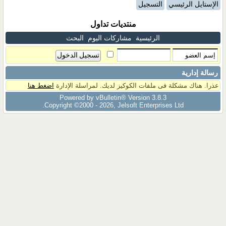
الإستايل الرئيسي
التسجيل
منتديات تداول
الرئيسية
مشاركات اليوم
البحث
رسالة إدارية
عذرا. هناك مشكلة فى ملفات الكوكيز لديك. لمراسلة الإدارة
اضغط هنا
Powered by vBulletin® Version 3.8.3
Copyright ©2000 - 2026, Jelsoft Enterprises Ltd.