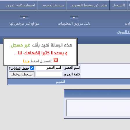
التسجيل
طلب كود تنشيط العضوية
تنشيط العضوية
استعادة كلمة المرور
دية
دليل مزودي المعلومات
مواقع غير مرخص لها
اء السوق
للتسجيل اضغط
هـنـا
اسم العضو
حفظ البيانات؟
كلمة المرور
التقويم