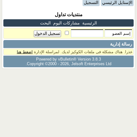
الإستايل الرئيسي
التسجيل
منتديات تداول
الرئيسية
مشاركات اليوم
البحث
رسالة إدارية
عذرا. هناك مشكلة فى ملفات الكوكيز لديك. لمراسلة الإدارة
اضغط هنا
Powered by vBulletin® Version 3.8.3
Copyright ©2000 - 2026, Jelsoft Enterprises Ltd.