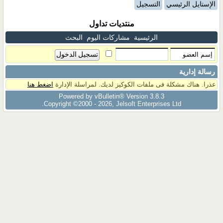
الإستايل الرئيسي
التسجيل
منتديات تداول
الرئيسية
مشاركات اليوم
البحث
رسالة إدارية
عذرا. هناك مشكلة فى ملفات الكوكيز لديك. لمراسلة الإدارة
اضغط هنا
Powered by vBulletin® Version 3.8.3
Copyright ©2000 - 2026, Jelsoft Enterprises Ltd.