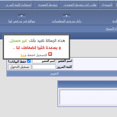
التسجيل
طلب كود تنشيط العضوية
تنشيط العضوية
استعادة كلمة المرور
دية
دليل مزودي المعلومات
مواقع غير مرخص لها
اء السوق
للتسجيل اضغط
هـنـا
اسم العضو
حفظ البيانات؟
كلمة المرور
التقويم