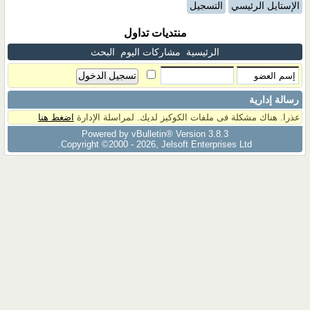
الإستايل الرئيسي
التسجيل
منتديات تداول
الرئيسية
مشاركات اليوم
البحث
رسالة إدارية
عذرا. هناك مشكلة فى ملفات الكوكيز لديك. لمراسلة الإدارة
اضغط هنا
Powered by vBulletin® Version 3.8.3
Copyright ©2000 - 2026, Jelsoft Enterprises Ltd.