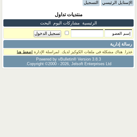
الإستايل الرئيسي
التسجيل
منتديات تداول
الرئيسية
مشاركات اليوم
البحث
رسالة إدارية
عذرا. هناك مشكلة فى ملفات الكوكيز لديك. لمراسلة الإدارة
اضغط هنا
Powered by vBulletin® Version 3.8.3
Copyright ©2000 - 2026, Jelsoft Enterprises Ltd.