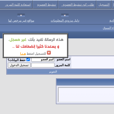
التسجيل
طلب كود تنشيط العضوية
تنشيط العضوية
استعادة كلمة المرور
دية
دليل مزودي المعلومات
مواقع غير مرخص لها
اء السوق
للتسجيل اضغط
هـنـا
اسم العضو
حفظ البيانات؟
كلمة المرور
التقويم