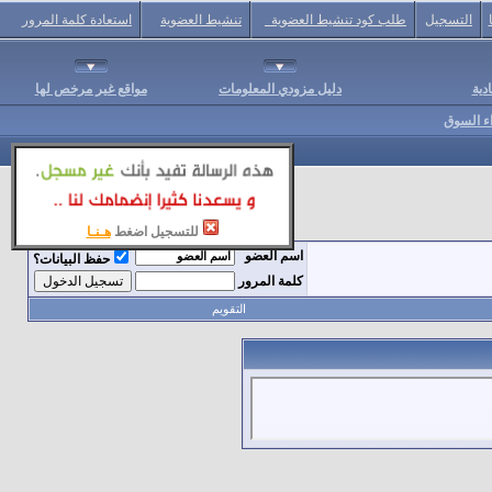
التسجيل
طلب كود تنشيط العضوية
تنشيط العضوية
استعادة كلمة المرور
دية
دليل مزودي المعلومات
مواقع غير مرخص لها
اء السوق
للتسجيل اضغط
هـنـا
اسم العضو
حفظ البيانات؟
كلمة المرور
التقويم