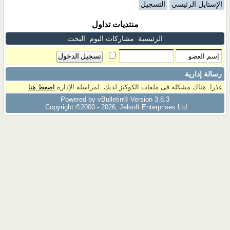
الإستايل الرئيسي
التسجيل
منتديات تداول
الرئيسية
مشاركات اليوم
البحث
رسالة إدارية
عذرا. هناك مشكلة فى ملفات الكوكيز لديك. لمراسلة الإدارة
اضغط هنا
Powered by vBulletin® Version 3.8.3
Copyright ©2000 - 2026, Jelsoft Enterprises Ltd.