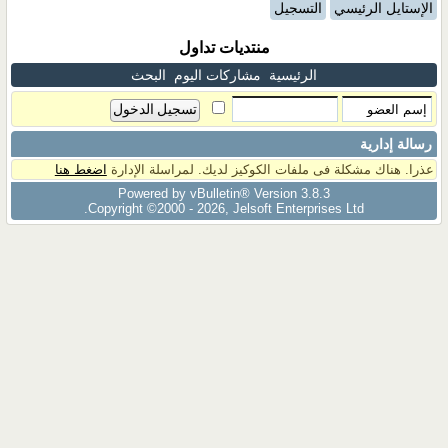
الإستايل الرئيسي
التسجيل
منتديات تداول
الرئيسية
مشاركات اليوم
البحث
رسالة إدارية
عذرا. هناك مشكلة فى ملفات الكوكيز لديك. لمراسلة الإدارة
اضغط هنا
Powered by vBulletin® Version 3.8.3
Copyright ©2000 - 2026, Jelsoft Enterprises Ltd.