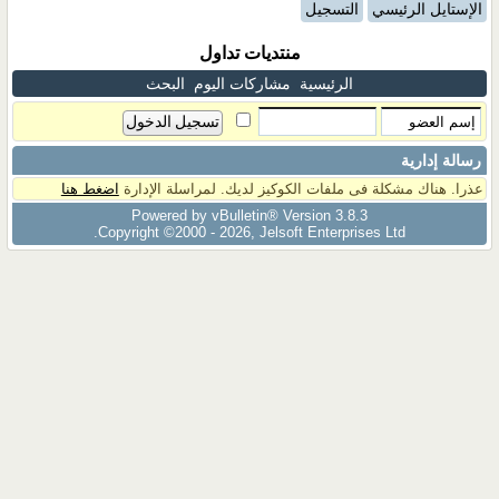
الإستايل الرئيسي
التسجيل
منتديات تداول
الرئيسية
مشاركات اليوم
البحث
رسالة إدارية
عذرا. هناك مشكلة فى ملفات الكوكيز لديك. لمراسلة الإدارة
اضغط هنا
Powered by vBulletin® Version 3.8.3
Copyright ©2000 - 2026, Jelsoft Enterprises Ltd.