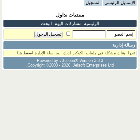
الإستايل الرئيسي
التسجيل
منتديات تداول
الرئيسية
مشاركات اليوم
البحث
رسالة إدارية
عذرا. هناك مشكلة فى ملفات الكوكيز لديك. لمراسلة الإدارة
اضغط هنا
Powered by vBulletin® Version 3.8.3
Copyright ©2000 - 2026, Jelsoft Enterprises Ltd.