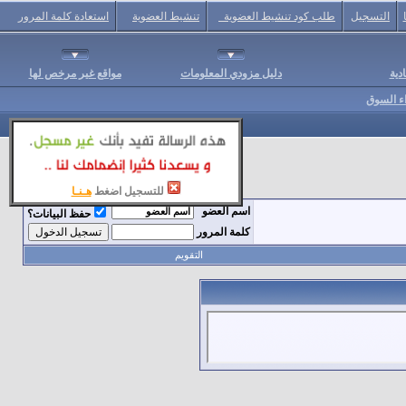
التسجيل
طلب كود تنشيط العضوية
تنشيط العضوية
استعادة كلمة المرور
دية
دليل مزودي المعلومات
مواقع غير مرخص لها
اء السوق
للتسجيل اضغط
هـنـا
اسم العضو
حفظ البيانات؟
كلمة المرور
التقويم