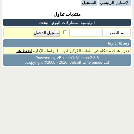
الإستايل الرئيسي
التسجيل
منتديات تداول
الرئيسية
مشاركات اليوم
البحث
رسالة إدارية
عذرا. هناك مشكلة فى ملفات الكوكيز لديك. لمراسلة الإدارة
اضغط هنا
Powered by vBulletin® Version 3.8.3
Copyright ©2000 - 2026, Jelsoft Enterprises Ltd.