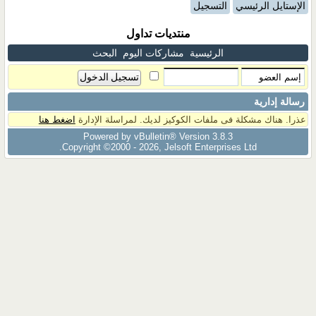
الإستايل الرئيسي
التسجيل
منتديات تداول
الرئيسية
مشاركات اليوم
البحث
رسالة إدارية
عذرا. هناك مشكلة فى ملفات الكوكيز لديك. لمراسلة الإدارة
اضغط هنا
Powered by vBulletin® Version 3.8.3
Copyright ©2000 - 2026, Jelsoft Enterprises Ltd.