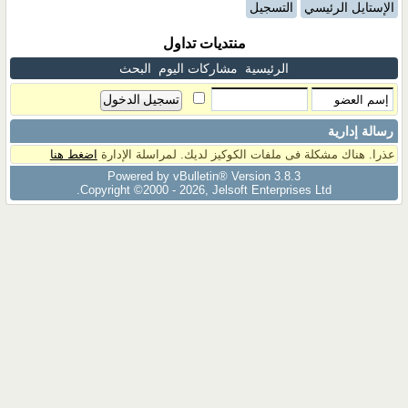
الإستايل الرئيسي
التسجيل
منتديات تداول
الرئيسية
مشاركات اليوم
البحث
رسالة إدارية
عذرا. هناك مشكلة فى ملفات الكوكيز لديك. لمراسلة الإدارة
اضغط هنا
Powered by vBulletin® Version 3.8.3
Copyright ©2000 - 2026, Jelsoft Enterprises Ltd.