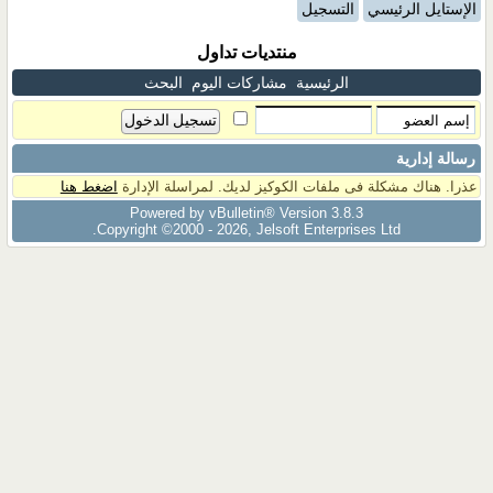
الإستايل الرئيسي
التسجيل
منتديات تداول
الرئيسية
مشاركات اليوم
البحث
رسالة إدارية
عذرا. هناك مشكلة فى ملفات الكوكيز لديك. لمراسلة الإدارة
اضغط هنا
Powered by vBulletin® Version 3.8.3
Copyright ©2000 - 2026, Jelsoft Enterprises Ltd.