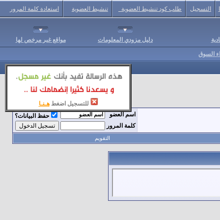
التسجيل
طلب كود تنشيط العضوية
تنشيط العضوية
استعادة كلمة المرور
دية
دليل مزودي المعلومات
مواقع غير مرخص لها
اء السوق
للتسجيل اضغط
هـنـا
اسم العضو
حفظ البيانات؟
كلمة المرور
التقويم