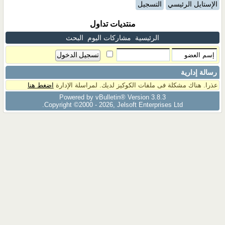
الإستايل الرئيسي
التسجيل
منتديات تداول
الرئيسية
مشاركات اليوم
البحث
رسالة إدارية
عذرا. هناك مشكلة فى ملفات الكوكيز لديك. لمراسلة الإدارة
اضغط هنا
Powered by vBulletin® Version 3.8.3
Copyright ©2000 - 2026, Jelsoft Enterprises Ltd.