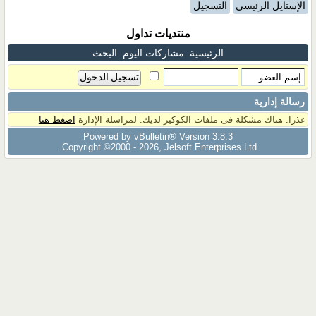
الإستايل الرئيسي
التسجيل
منتديات تداول
الرئيسية
مشاركات اليوم
البحث
رسالة إدارية
عذرا. هناك مشكلة فى ملفات الكوكيز لديك. لمراسلة الإدارة
اضغط هنا
Powered by vBulletin® Version 3.8.3
Copyright ©2000 - 2026, Jelsoft Enterprises Ltd.