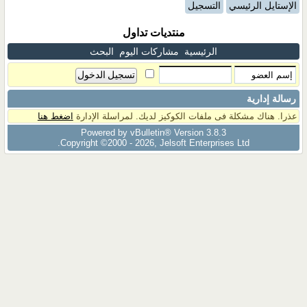
الإستايل الرئيسي
التسجيل
منتديات تداول
الرئيسية
مشاركات اليوم
البحث
رسالة إدارية
عذرا. هناك مشكلة فى ملفات الكوكيز لديك. لمراسلة الإدارة
اضغط هنا
Powered by vBulletin® Version 3.8.3
Copyright ©2000 - 2026, Jelsoft Enterprises Ltd.