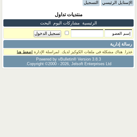
الإستايل الرئيسي
التسجيل
منتديات تداول
الرئيسية
مشاركات اليوم
البحث
رسالة إدارية
عذرا. هناك مشكلة فى ملفات الكوكيز لديك. لمراسلة الإدارة
اضغط هنا
Powered by vBulletin® Version 3.8.3
Copyright ©2000 - 2026, Jelsoft Enterprises Ltd.