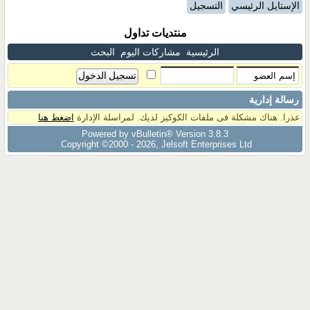
الإستايل الرئيسي
التسجيل
منتديات تداول
الرئيسية
مشاركات اليوم
البحث
رسالة إدارية
عذرا. هناك مشكلة فى ملفات الكوكيز لديك. لمراسلة الإدارة
اضغط هنا
Powered by vBulletin® Version 3.8.3
Copyright ©2000 - 2026, Jelsoft Enterprises Ltd.