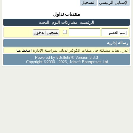
الإستايل الرئيسي
التسجيل
منتديات تداول
الرئيسية
مشاركات اليوم
البحث
رسالة إدارية
عذرا. هناك مشكلة فى ملفات الكوكيز لديك. لمراسلة الإدارة
اضغط هنا
Powered by vBulletin® Version 3.8.3
Copyright ©2000 - 2026, Jelsoft Enterprises Ltd.