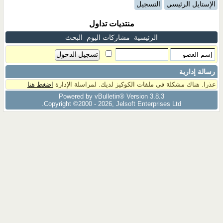
الإستايل الرئيسي
التسجيل
منتديات تداول
الرئيسية
مشاركات اليوم
البحث
رسالة إدارية
عذرا. هناك مشكلة فى ملفات الكوكيز لديك. لمراسلة الإدارة
اضغط هنا
Powered by vBulletin® Version 3.8.3
Copyright ©2000 - 2026, Jelsoft Enterprises Ltd.