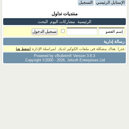
الإستايل الرئيسي
التسجيل
منتديات تداول
الرئيسية
مشاركات اليوم
البحث
رسالة إدارية
عذرا. هناك مشكلة فى ملفات الكوكيز لديك. لمراسلة الإدارة
اضغط هنا
Powered by vBulletin® Version 3.8.3
Copyright ©2000 - 2026, Jelsoft Enterprises Ltd.