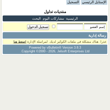
الإستايل الرئيسي
التسجيل
منتديات تداول
الرئيسية
مشاركات اليوم
البحث
رسالة إدارية
عذرا. هناك مشكلة فى ملفات الكوكيز لديك. لمراسلة الإدارة
اضغط هنا
Powered by vBulletin® Version 3.8.3
Copyright ©2000 - 2026, Jelsoft Enterprises Ltd.