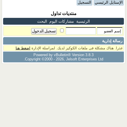
الإستايل الرئيسي
التسجيل
منتديات تداول
الرئيسية
مشاركات اليوم
البحث
رسالة إدارية
عذرا. هناك مشكلة فى ملفات الكوكيز لديك. لمراسلة الإدارة
اضغط هنا
Powered by vBulletin® Version 3.8.3
Copyright ©2000 - 2026, Jelsoft Enterprises Ltd.