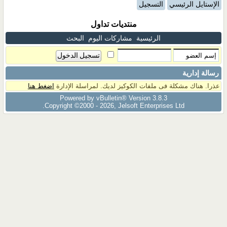
الإستايل الرئيسي
التسجيل
منتديات تداول
الرئيسية
مشاركات اليوم
البحث
رسالة إدارية
عذرا. هناك مشكلة فى ملفات الكوكيز لديك. لمراسلة الإدارة
اضغط هنا
Powered by vBulletin® Version 3.8.3
Copyright ©2000 - 2026, Jelsoft Enterprises Ltd.