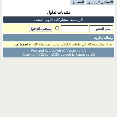
الإستايل الرئيسي
التسجيل
منتديات تداول
الرئيسية
مشاركات اليوم
البحث
رسالة إدارية
عذرا. هناك مشكلة فى ملفات الكوكيز لديك. لمراسلة الإدارة
اضغط هنا
Powered by vBulletin® Version 3.8.3
Copyright ©2000 - 2026, Jelsoft Enterprises Ltd.